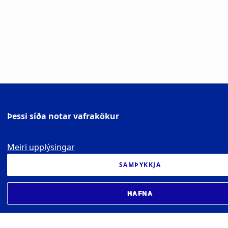
Þessi síða notar vafrakökur
Meiri upplýsingar
SAMÞYKKJA
HAFNA