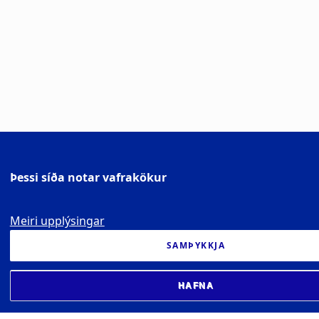
Þessi síða notar vafrakökur
Meiri upplýsingar
SAMÞYKKJA
HAFNA